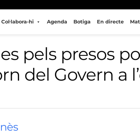
Col·labora-hi
Agenda
Botiga
En directe
Mat
 pels presos polí
rn del Govern a l’
onès