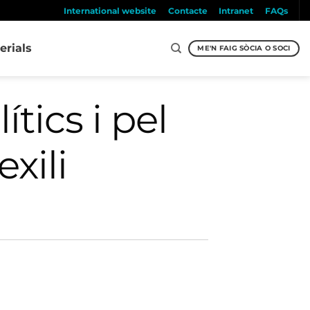
International website
Contacte
Intranet
FAQs
erials
ME'N FAIG SÒCIA O SOCI
tics i pel
exili