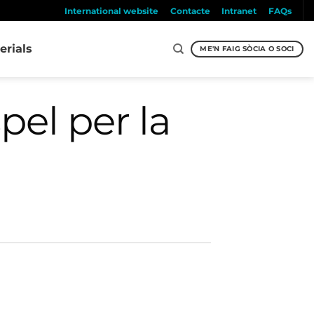
International website
Contacte
Intranet
FAQs
erials
ME'N FAIG SÒCIA O SOCI
el per la