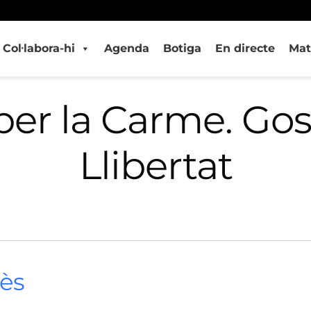
Col·labora-hi
Agenda
Botiga
En directe
Mat
er la Carme. Gosp
Llibertat
ès