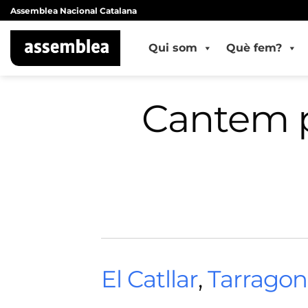
Skip
Assemblea Nacional Catalana
to
content
Qui som
Què fem?
Cantem p
El Catllar
,
Tarragon