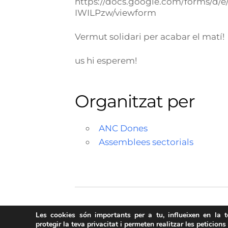
https://docs.google.com/forms/
IWILPzw/viewform
Vermut solidari per acabar el matí!
us hi esperem!
Organitzat per
ANC Dones
Assemblees sectorials
Les cookies són importants per a tu, influeixen en la 
protegir la teva privacitat i permeten realitzar les peticions