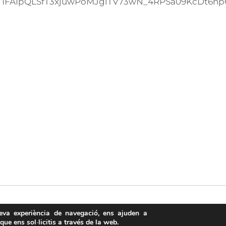
d/e/1FAIpQLSfT3xjuwPoMJgiTV73wN_4RPSa09KcDt6hp
teva experiència de navegació, ens ajuden a
 que ens sol·licitis a través de la web.