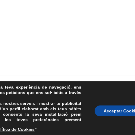
la teva experiència de navegació, ens
les peticions que ens sol·licitis a través
s nostres serveis i mostrar-te publicitat
’un perfil elaborat amb els teus hàbits
Avís Legal
·
Política de Privacitat
·
Política de Cookies
·
FAQs
Acceptar Cook
 consents la seva instal·lació prem
ASSEMBLEA NACIONAL CATALANA
 les teves preferències prement
Carrer de la Marina, 315, 08025 Barcelona · 93 347 17 14
lítica de Cookies
"