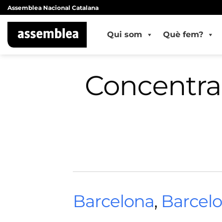
Skip
Assemblea Nacional Catalana
to
content
Qui som
Què fem?
Concentrac
Barcelona
,
Barcel