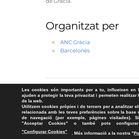
de Gràcia.
Organitzat per
ANC Gràcia
Barcelonès
Les cookies són importants per a tu, influeixen en 
ajuden a protegir la teva privacitat i permeten realitzar 
de la web.
Utilitzem cookies pròpies i de tercers per a analitzar el
relacionada amb les teves preferències sobre la base d
de navegació (per exemple, pàgines visitades). Si
"Acceptar Cookies" o també pots configurar
"Configurar Cookies"
. Més informació a la nostra "
Po