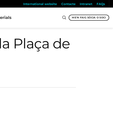
International website
Contacte
Intranet
FAQs
erials
ME'N FAIG SÒCIA O SOCI
la Plaça de