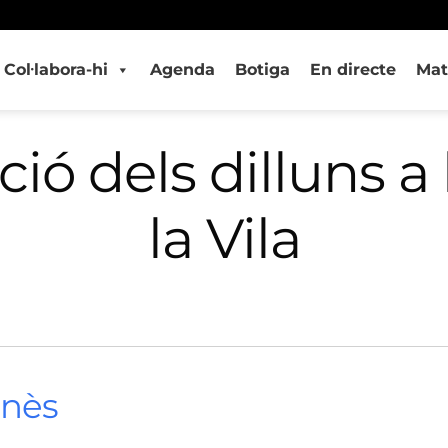
Col·labora-hi
Agenda
Botiga
En directe
Mat
ió dels dilluns a 
la Vila
onès