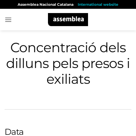
Skip
Assemblea Nacional Catalana
International website
to
content
Concentració dels
dilluns pels presos i
exiliats
Data