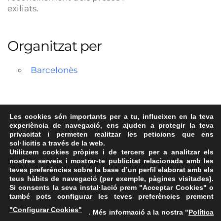
exiliats.
Organitzat per
Barcelonès
Les cookies són importants per a tu, influeixen en la teva
experiència de navegació, ens ajuden a protegir la teva
Descàrregues
privacitat i permeten realitzar les peticions que ens
sol·licitis a través de la web.
img-agen-Gracia-dilluns
09/05/2018
(116 kB)
Utilitzem cookies pròpies i de tercers per a analitzar els
nostres serveis i mostrar-te publicitat relacionada amb les
teves preferències sobre la base d’un perfil elaborat amb els
teus hàbits de navegació (per exemple, pàgines visitades).
Si consents la seva instal·lació prem "Acceptar Cookies" o
també pots configurar les teves preferències prement
Avís Legal
·
Política de Privacitat
·
Política de Cookies
·
"Configurar Cookies"
. Més informació a la nostra "
Política
FAQs