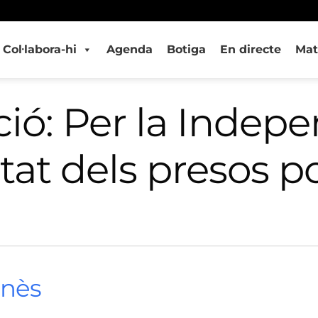
Col·labora-hi
Agenda
Botiga
En directe
Mat
ió: Per la Indepen
rtat dels presos po
onès