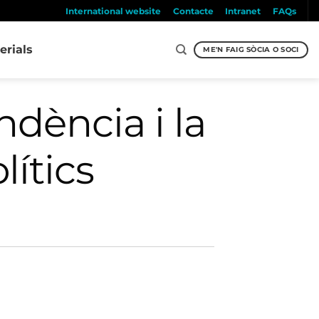
International website
Contacte
Intranet
FAQs
erials
ME'N FAIG SÒCIA O SOCI
dència i la
lítics