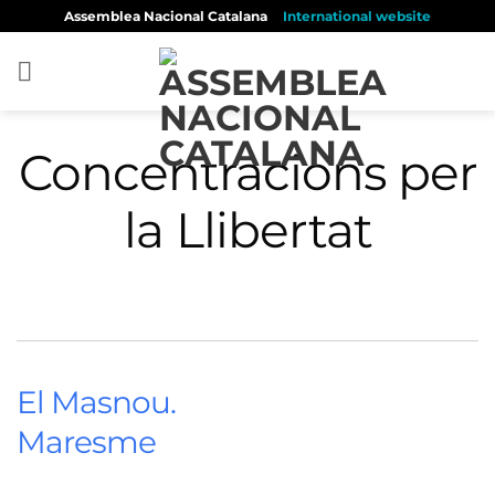
Skip
Assemblea Nacional Catalana
International website
to
content
Concentracions per
la Llibertat
El Masnou.
Maresme