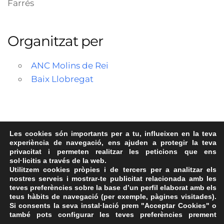
Farrés
Organitzat per
ANC Molins de Rei
Baix Llobregat
Les cookies són importants per a tu, influeixen en la teva
Descàrregues
experiència de navegació, ens ajuden a protegir la teva
privacitat i permeten realitzar les peticions que ens
MolinsdeRei_ExiliRepublicans
(68 kB)
sol·licitis a través de la web.
Utilitzem cookies pròpies i de tercers per a analitzar els
08/01/2025
nostres serveis i mostrar-te publicitat relacionada amb les
teves preferències sobre la base d’un perfil elaborat amb els
teus hàbits de navegació (per exemple, pàgines visitades).
Si consents la seva instal·lació prem "Acceptar Cookies" o
també pots configurar les teves preferències prement
Avís Legal
·
Política de Privacitat
·
Política de Cookies
·