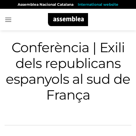
Skip
Assemblea Nacional Catalana
International website
to
content
Conferència | Exili
dels republicans
espanyols al sud de
França