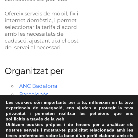
Ofereix serveis de mòbil, fix i
internet domèstic, i permet
seleccionar la tarifa d’acord
amb les necessitats de
cadascú, ajustant així el cost
del servei al necessari.
Organitzat per
ANC Badalona
Barcelonès
Les cookies són importants per a tu, influeixen en la teva
experiència de navegació, ens ajuden a protegir la teva
privacitat i permeten realitzar les peticions que ens
sol·licitis a través de la web.
Utilitzem cookies pròpies i de tercers per a analitzar els
nostres serveis i mostrar-te publicitat relacionada amb les
teves preferències sobre la base d’un perfil elaborat amb els