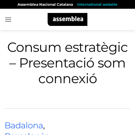
Skip
Assemblea Nacional Catalana
International website
to
content
Consum estratègic
– Presentació som
connexió
Badalona
,