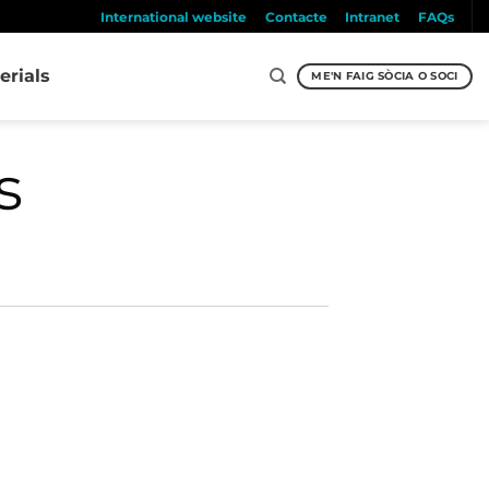
International website
Contacte
Intranet
FAQs
erials
ME'N FAIG SÒCIA O SOCI
s