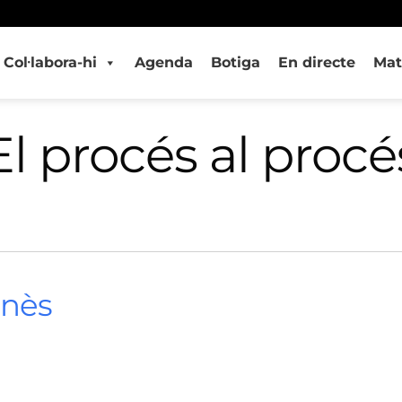
Col·labora-hi
Agenda
Botiga
En directe
Mat
El procés al procé
onès