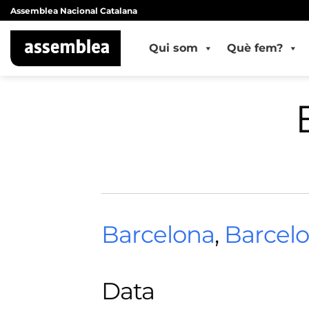
Skip
Assemblea Nacional Catalana
to
content
Qui som
Què fem?
Barcelona
,
Barcel
Data