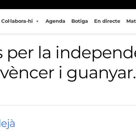
Col·labora-hi
Agenda
Botiga
En directe
Mat
s per la indepen
vèncer i guanyar.
lejà