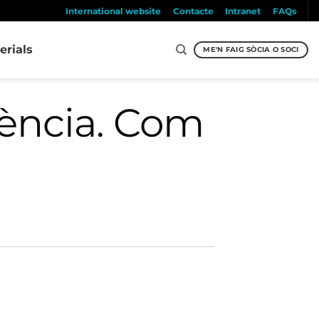
International website
Contacte
Intranet
FAQs
erials
ME'N FAIG SÒCIA O SOCI
dència. Com