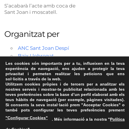
S’acabarà l’acte amb coca de
Sant Joan i moscatell.
Organitzat per
ANC Sant Joan Despí
Baix Llobregat
Les cookies són importants per a tu, influeixen en la teva
experiència de navegació, ens ajuden a protegir la teva
privacitat i permeten realitzar les peticions que ens
sol·licitis a través de la web.
Utilitzem cookies pròpies i de tercers per a analitzar els
nostres serveis i mostrar-te publicitat relacionada amb les
teves preferències sobre la base d’un perfil elaborat amb els
teus hàbits de navegació (per exemple, pàgines visitades).
Si consents la seva instal·lació prem "Acceptar Cookies" o
també pots configurar les teves preferències prement
Avís Legal
·
Política de Privacitat
·
Política de Cookies
·
"Configurar Cookies"
. Més informació a la nostra "
Política
FAQs