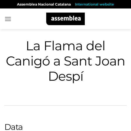
Skip
Assemblea Nacional Catalana
International website
to
content
La Flama del
Canigó a Sant Joan
Despí
Data