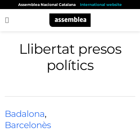
Skip
Assemblea Nacional Catalana
International website
to
content
Llibertat presos
polítics
Badalona
,
Barcelonès