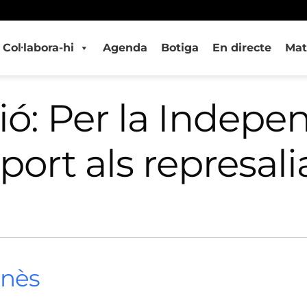
Col·labora-hi
Agenda
Botiga
En directe
Mat
ó: Per la Indepe
port als represali
onès