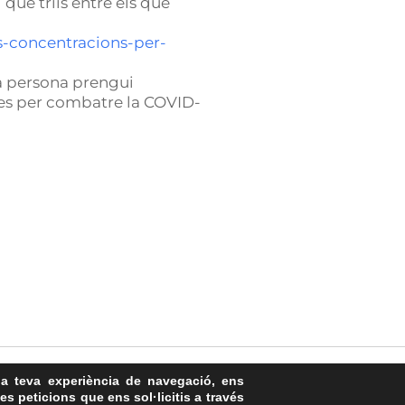
 que triïs entre els que
ls-concentracions-per-
da persona prengui
ies per combatre la COVID-
la teva experiència de navegació, ens
les peticions que ens sol·licitis a través