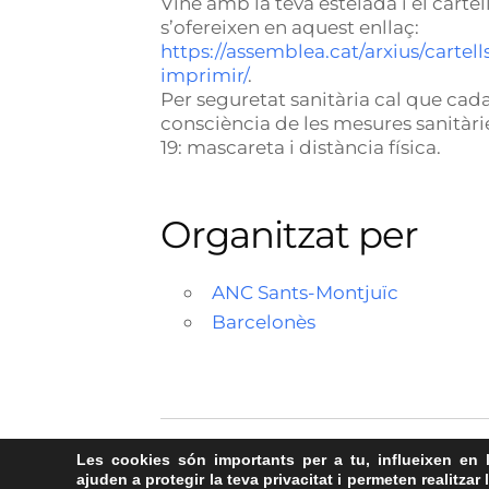
Vine amb la teva estelada i el cartell
s’ofereixen en aquest enllaç:
https://assemblea.cat/arxius/cartel
imprimir/
.
Per seguretat sanitària cal que ca
consciència de les mesures sanitàr
19: mascareta i distància física.
Organitzat per
ANC Sants-Montjuïc
Barcelonès
Les cookies són importants per a tu, influeixen en 
ajuden a protegir la teva privacitat i permeten realitzar 