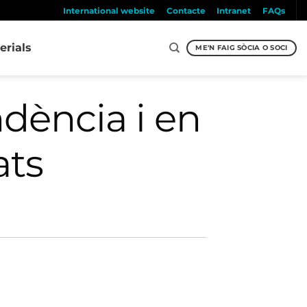
International website
Contacte
Intranet
FAQs
erials
ME'N FAIG SÒCIA O SOCI
ndència i en
ats