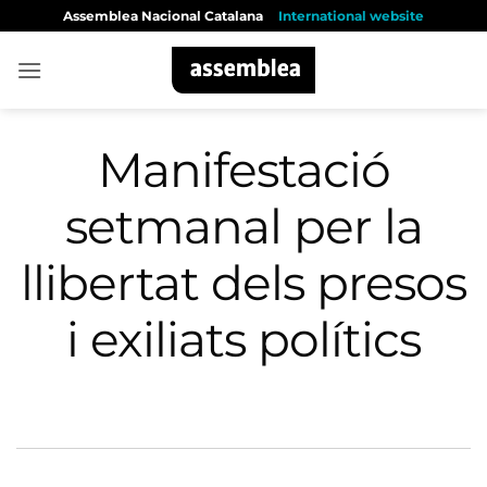
Skip
Assemblea Nacional Catalana
International website
to
content
Manifestació
setmanal per la
llibertat dels presos
i exiliats polítics