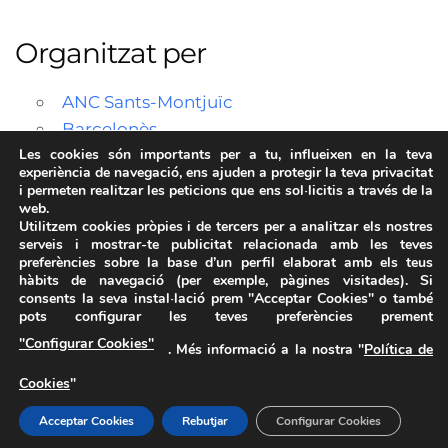
Organitzat per
ANC Sants-Montjuïc
Barcelonès
Les cookies són importants per a tu, influeixen en la teva
experiència de navegació, ens ajuden a protegir la teva privacitat
i permeten realitzar les peticions que ens sol·licitis a través de la
web.
Utilitzem cookies pròpies i de tercers per a analitzar els nostres
serveis i mostrar-te publicitat relacionada amb les teves
preferències sobre la base d’un perfil elaborat amb els teus
hàbits de navegació (per exemple, pàgines visitades). Si
consents la seva instal·lació prem "Acceptar Cookies" o també
pots configurar les teves preferències prement
Avís Legal
·
Política de Privacitat
·
Política de Cookies
·
"Configurar Cookies"
. Més informació a la nostra "
Política de
FAQs
Cookies
"
ASSEMBLEA NACIONAL CATALANA
Carrer de la Marina, 315, 08025 Barcelona · 93 347 17 14
Acceptar Cookies
Rebutjar
Configurar Cookies