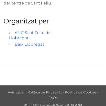
del centre de Sant Feliu.
Organitzat per
ANC Sant Feliu de
Llobregat
Baix Llobregat
Avís Legal
·
Política de Privacitat
·
Política de Cookies
·
FAQs
ASSEMBLEA NACIONAL CATALANA