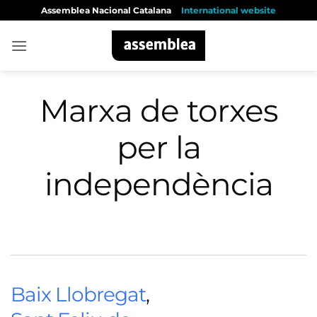
Skip
Assemblea Nacional Catalana
International website
to
content
Marxa de torxes
per la
independència
Baix Llobregat
,