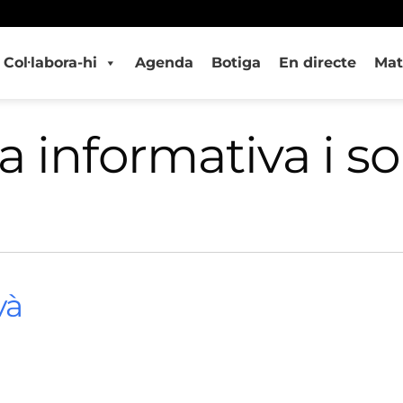
Col·labora-hi
Agenda
Botiga
En directe
Mat
 informativa i so
và