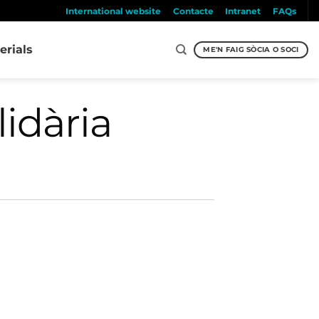
International website
Contacte
Intranet
FAQs
erials
ME'N FAIG SÒCIA O SOCI
lidària