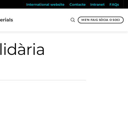
International website
Contacte
Intranet
FAQs
erials
ME'N FAIG SÒCIA O SOCI
lidària