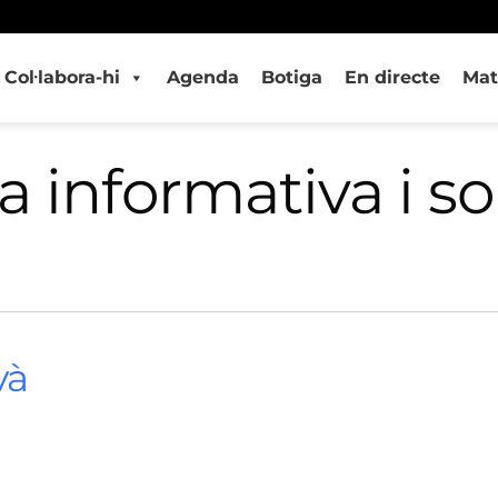
Col·labora-hi
Agenda
Botiga
En directe
Mat
 informativa i so
và