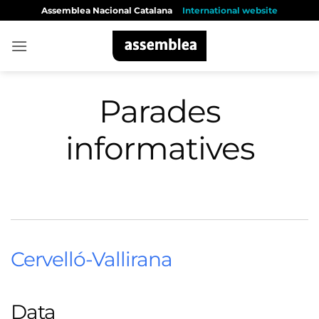
Skip
Assemblea Nacional Catalana
International website
to
content
Parades
informatives
Cervelló-Vallirana
Data