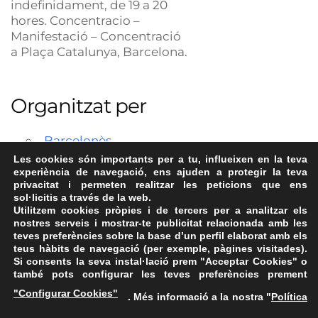
indefinidament, de 19 a 20
hores. Concentracio –
Manifestació – Concentració
a Plaça Catalunya, Barcelona.
Organitzat per
Barcelonès
Les cookies són importants per a tu, influeixen en la teva
experiència de navegació, ens ajuden a protegir la teva
privacitat i permeten realitzar les peticions que ens
sol·licitis a través de la web.
Utilitzem cookies pròpies i de tercers per a analitzar els
nostres serveis i mostrar-te publicitat relacionada amb les
teves preferències sobre la base d’un perfil elaborat amb els
teus hàbits de navegació (per exemple, pàgines visitades).
Si consents la seva instal·lació prem "Acceptar Cookies" o
també pots configurar les teves preferències prement
Avís Legal
·
Política de Privacitat
·
Política de Cookies
·
"Configurar Cookies"
. Més informació a la nostra "
Política
FAQs