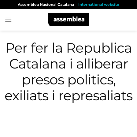
Skip
Assemblea Nacional Catalana
International website
to
content
Per fer la Republica
Catalana i alliberar
presos politics,
exiliats i represaliats