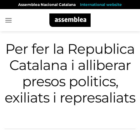
Skip
Assemblea Nacional Catalana
International website
to
content
Per fer la Republica
Catalana i alliberar
presos politics,
exiliats i represaliats