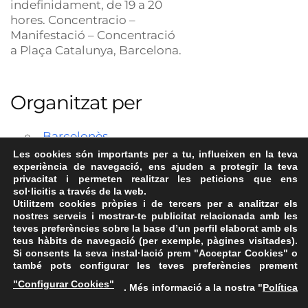
indefinidament, de 19 a 20
hores. Concentracio –
Manifestació – Concentració
a Plaça Catalunya, Barcelona.
Organitzat per
Barcelonès
Les cookies són importants per a tu, influeixen en la teva
experiència de navegació, ens ajuden a protegir la teva
privacitat i permeten realitzar les peticions que ens
sol·licitis a través de la web.
Utilitzem cookies pròpies i de tercers per a analitzar els
nostres serveis i mostrar-te publicitat relacionada amb les
teves preferències sobre la base d’un perfil elaborat amb els
teus hàbits de navegació (per exemple, pàgines visitades).
Si consents la seva instal·lació prem "Acceptar Cookies" o
també pots configurar les teves preferències prement
Avís Legal
·
Política de Privacitat
·
Política de Cookies
·
"Configurar Cookies"
. Més informació a la nostra "
Política
FAQs