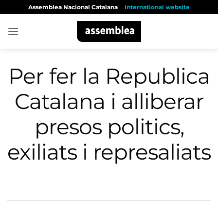
Skip
Assemblea Nacional Catalana
International website
to
content
Per fer la Republica
Catalana i alliberar
presos politics,
exiliats i represaliats