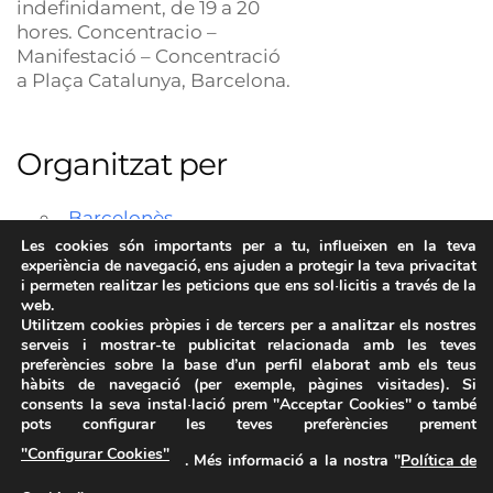
indefinidament, de 19 a 20
hores. Concentracio –
Manifestació – Concentració
a Plaça Catalunya, Barcelona.
Organitzat per
Barcelonès
Les cookies són importants per a tu, influeixen en la teva
experiència de navegació, ens ajuden a protegir la teva privacitat
i permeten realitzar les peticions que ens sol·licitis a través de la
web.
Utilitzem cookies pròpies i de tercers per a analitzar els nostres
serveis i mostrar-te publicitat relacionada amb les teves
preferències sobre la base d’un perfil elaborat amb els teus
hàbits de navegació (per exemple, pàgines visitades). Si
consents la seva instal·lació prem "Acceptar Cookies" o també
pots configurar les teves preferències prement
Avís Legal
·
Política de Privacitat
·
Política de Cookies
·
"Configurar Cookies"
. Més informació a la nostra "
Política de
FAQs