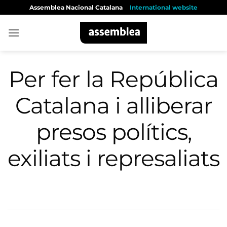
Skip
Assemblea Nacional Catalana
International website
to
content
Per fer la República
Catalana i alliberar
presos polítics,
exiliats i represaliats