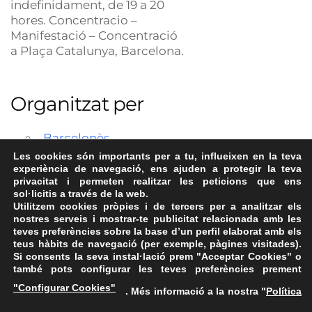
indefinidament, de 19 a 20
hores. Concentracio –
Manifestació – Concentració
a Plaça Catalunya, Barcelona.
Organitzat per
Barcelonès
Les cookies són importants per a tu, influeixen en la teva
experiència de navegació, ens ajuden a protegir la teva
privacitat i permeten realitzar les peticions que ens
sol·licitis a través de la web.
Utilitzem cookies pròpies i de tercers per a analitzar els
nostres serveis i mostrar-te publicitat relacionada amb les
teves preferències sobre la base d’un perfil elaborat amb els
teus hàbits de navegació (per exemple, pàgines visitades).
Si consents la seva instal·lació prem "Acceptar Cookies" o
també pots configurar les teves preferències prement
Avís Legal
·
Política de Privacitat
·
Política de Cookies
·
"Configurar Cookies"
. Més informació a la nostra "
Política
FAQs