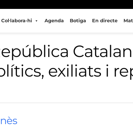
Col·labora-hi
Agenda
Botiga
En directe
Mat
República Catalana
ítics, exiliats i r
onès