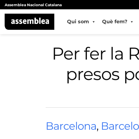
Skip
Assemblea Nacional Catalana
to
content
Qui som
Què fem?
Per fer la 
presos pol
Barcelona
,
Barcel