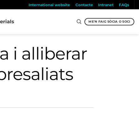
International website
Contacte
Intranet
FAQs
erials
ME'N FAIG SÒCIA O SOCI
 i alliberar
epresaliats