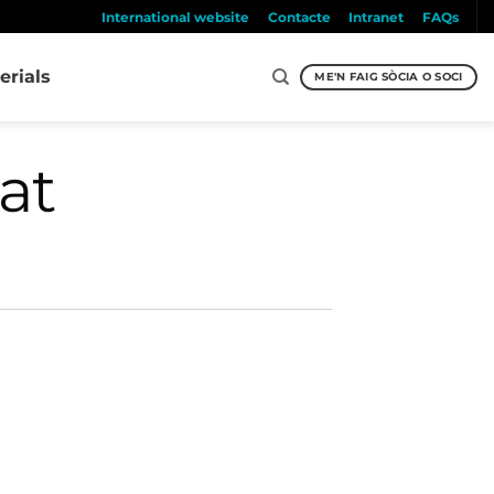
International website
Contacte
Intranet
FAQs
erials
ME'N FAIG SÒCIA O SOCI
at