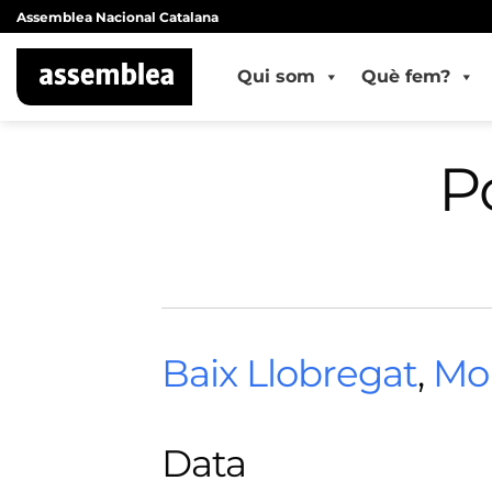
Skip
Assemblea Nacional Catalana
to
content
Qui som
Què fem?
P
Baix Llobregat
,
Mol
Data