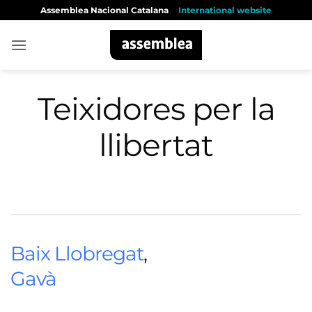
Skip
Assemblea Nacional Catalana
International website
to
content
Teixidores per la
llibertat
Baix Llobregat
,
Gavà