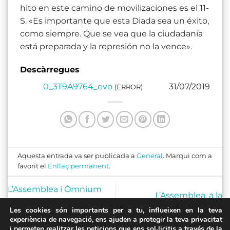
hito en este camino de movilizaciones es el 11-
S. «Es importante que esta Diada sea un éxito,
como siempre. Que se vea que la ciudadanía
está preparada y la represión no la vence».
Descàrregues
0_3T9A9764_evo
31/07/2019
(ERROR)
Aquesta entrada va ser publicada a
General
. Marqui com a
favorit el
Enllaç permanent
.
L’Assemblea i Òmnium
L’Assemblea, a la
exigeixen una estratègia
Universitat Catalana
Les cookies són importants per a tu, influeixen en la teva
conjunta de
experiència de navegació, ens ajuden a protegir la teva privacitat
d’Estiu 2019
l’independentisme
i permeten realitzar les peticions que ens sol·licitis a través de la