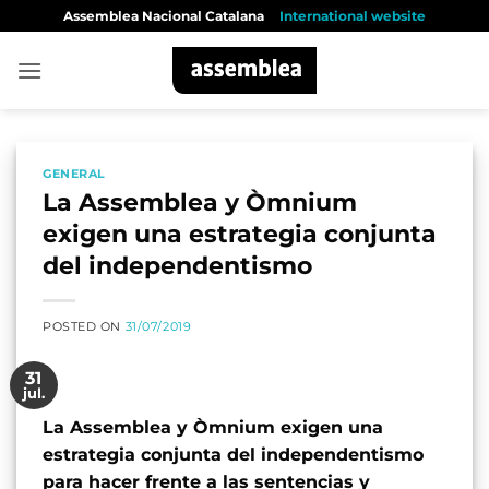
Skip
Assemblea Nacional Catalana
International website
to
content
GENERAL
La Assemblea y Òmnium
exigen una estrategia conjunta
del independentismo
POSTED ON
31/07/2019
31
jul.
La Assemblea y Òmnium exigen una
estrategia conjunta del independentismo
para hacer frente a las sentencias y