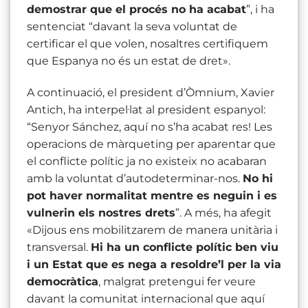
demostrar que el procés no ha acabat
”, i ha
sentenciat “davant la seva voluntat de
certificar el que volen, nosaltres certifiquem
que Espanya no és un estat de dret».
A continuació, el president d’Òmnium, Xavier
Antich, ha interpel·lat al president espanyol:
“Senyor Sánchez, aquí no s’ha acabat res! Les
operacions de màrqueting per aparentar que
el conflicte polític ja no existeix no acabaran
amb la voluntat d’autodeterminar-nos.
No hi
pot haver normalitat mentre es neguin i es
vulnerin els nostres drets
”. A més, ha afegit
«Dijous ens mobilitzarem de manera unitària i
transversal.
Hi ha un conflicte polític ben viu
i un Estat que es nega a resoldre’l per la via
democràtica
, malgrat pretengui fer veure
davant la comunitat internacional que aquí