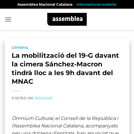
Skip
Assemblea Nacional Catalana
International website
to
content
GENERAL
La mobilització del 19-G davant
la cimera Sánchez-Macron
tindrà lloc a les 9h davant del
MNAC
POSTED ON
13/01/2023
Òmnium Cultural, el Consell de la República i
l’Assemblea Nacional Catalana, acompanyats
per una dotzena d’entitats, han anunciat que