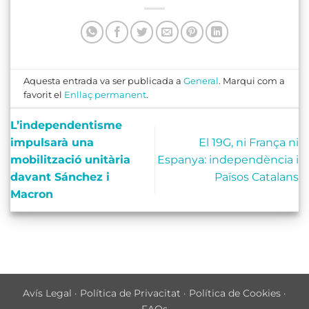
Aquesta entrada va ser publicada a
General
. Marqui com a
favorit el
Enllaç permanent
.
L’independentisme
impulsarà una
El 19G, ni França ni
mobilització unitària
Espanya: independència i
davant Sánchez i
Països Catalans
Macron
Avís Legal
·
Política de Privacitat
·
Política de Cookies
·