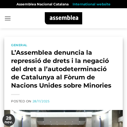
Skip
Assemblea Nacional Catalana
International website
to
content
GENERAL
L’Assemblea denuncia la
repressió de drets i la negació
del dret a l’autodeterminació
de Catalunya al Fòrum de
Nacions Unides sobre Minories
POSTED ON
28/11/2025
28
nov.