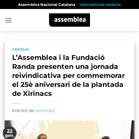
Skip
Assemblea Nacional Catalana
International website
to
content
GENERAL
L’Assemblea i la Fundació
Randa presenten una jornada
reivindicativa per commemorar
el 25è aniversari de la plantada
de Xirinacs
POSTED ON
22/01/2025
22
gen.