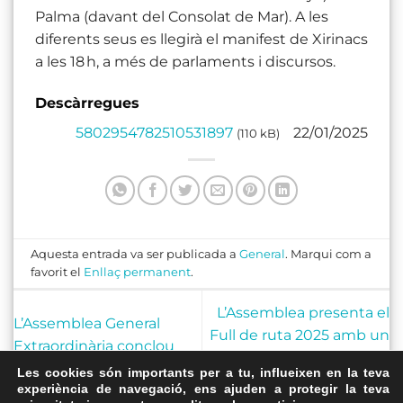
Palma (davant del Consolat de Mar). A les
diferents seus es llegirà el manifest de Xirinacs
a les 18 h, a més de parlaments i discursos.
Descàrregues
5802954782510531897
22/01/2025
(110 kB)
Aquesta entrada va ser publicada a
General
. Marqui com a
favorit el
Enllaç permanent
.
L’Assemblea presenta el
L’Assemblea General
Full de ruta 2025 amb un
Extraordinària conclou
pla per fer la
amb l’aprovació del nou
Les cookies són importants per a tu, influeixen en la teva
independència d’aquí a
experiència de navegació, ens ajuden a protegir la teva
Full de ruta
tres anys