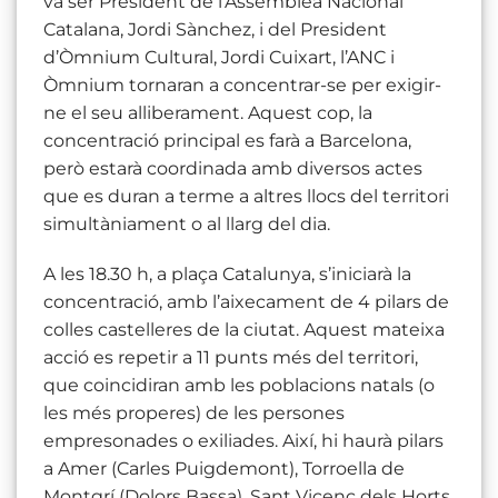
va ser President de l’Assemblea Nacional
Catalana, Jordi Sànchez, i del President
d’Òmnium Cultural, Jordi Cuixart, l’ANC i
Òmnium tornaran a concentrar-se per exigir-
ne el seu alliberament. Aquest cop, la
concentració principal es farà a Barcelona,
però estarà coordinada amb diversos actes
que es duran a terme a altres llocs del territori
simultàniament o al llarg del dia.
A les 18.30 h, a plaça Catalunya, s’iniciarà la
concentració, amb l’aixecament de 4 pilars de
colles castelleres de la ciutat. Aquest mateixa
acció es repetir a 11 punts més del territori,
que coincidiran amb les poblacions natals (o
les més properes) de les persones
empresonades o exiliades. Així, hi haurà pilars
a Amer (Carles Puigdemont), Torroella de
Montgrí (Dolors Bassa), Sant Vicenç dels Horts