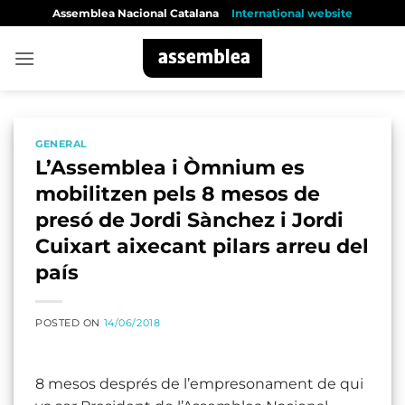
Skip
Assemblea Nacional Catalana
International website
to
content
GENERAL
L’Assemblea i Òmnium es
mobilitzen pels 8 mesos de
presó de Jordi Sànchez i Jordi
Cuixart aixecant pilars arreu del
país
POSTED ON
14/06/2018
8 mesos després de l’empresonament de qui