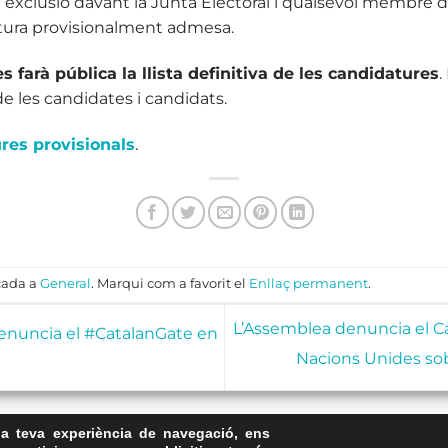
 exclusió davant la Junta Electoral i qualsevol membre d
ura provisionalment admesa.
es farà pública la llista definitiva de les candidatures
.
 de les candidates i candidats.
res provisionals
.
cada a
General
. Marqui com a favorit el
Enllaç permanent
.
L’Assemblea denuncia el C
nuncia el #CatalanGate en
Nacions Unides so
la teva experiència de navegació, ens