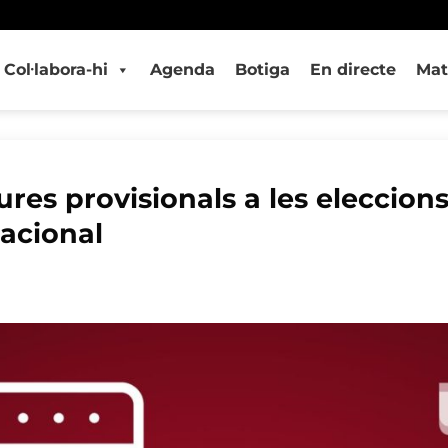
Col·labora-hi
Agenda
Botiga
En directe
Mat
res provisionals a les eleccions
Nacional