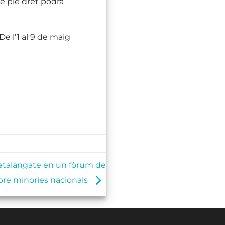
e ple dret podrà
 De l’1 al 9 de maig
atalangate en un fòrum de
bre minories nacionals