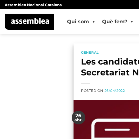
Skip
Assemblea Nacional Catalana
to
content
Qui som
Què fem?
GENERAL
Les candidatu
Secretariat 
POSTED ON
26/04/2022
26
abr.