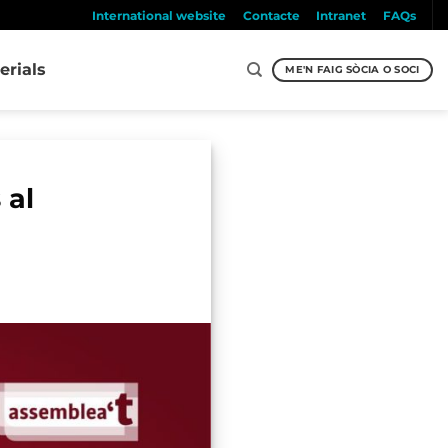
International website
Contacte
Intranet
FAQs
erials
ME'N FAIG SÒCIA O SOCI
 al