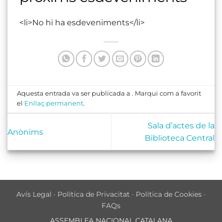
<li>No hi ha esdeveniments</li>
Aquesta entrada va ser publicada a . Marqui com a favorit
el
Enllaç permanent
.
Sala d’actes de la
Anònims
Biblioteca Central
Avís Legal
·
Política de Privacitat
·
Política de Cookies
·
FAQs
ASSEMBLEA NACIONAL CATALANA