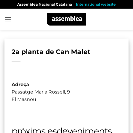
Skip
Assemblea Nacional Catalana
International website
to
content
2a planta de Can Malet
Adreça
Passatge Maria Rossell, 9
El Masnou
pròxims esdeveniments