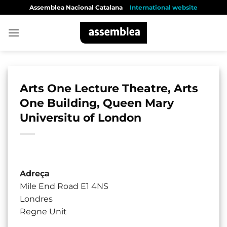
Skip
Assemblea Nacional Catalana
International website
to
content
Arts One Lecture Theatre, Arts
One Building, Queen Mary
Universitu of London
Adreça
Mile End Road E1 4NS
Londres
Regne Unit