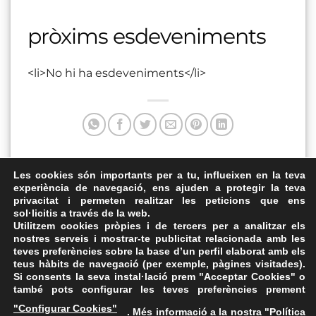
pròxims esdeveniments
<li>No hi ha esdeveniments</li>
Aquesta entrada va ser publicada a . Marqui com a favorit
Les cookies són importants per a tu, influeixen en la teva
experiència de navegació, ens ajuden a protegir la teva
el
Enllaç permanent
.
privacitat i permeten realitzar les peticions que ens
sol·licitis a través de la web.
Museu Dader
NOVI, Cambridge
Utilitzem cookies pròpies i de tercers per a analitzar els
nostres serveis i mostrar-te publicitat relacionada amb les
teves preferències sobre la base d’un perfil elaborat amb els
teus hàbits de navegació (per exemple, pàgines visitades).
Si consents la seva instal·lació prem "Acceptar Cookies" o
també pots configurar les teves preferències prement
Avís Legal
·
Política de Privacitat
·
Política de Cookies
·
"Configurar Cookies"
. Més informació a la nostra "
Política
FAQs