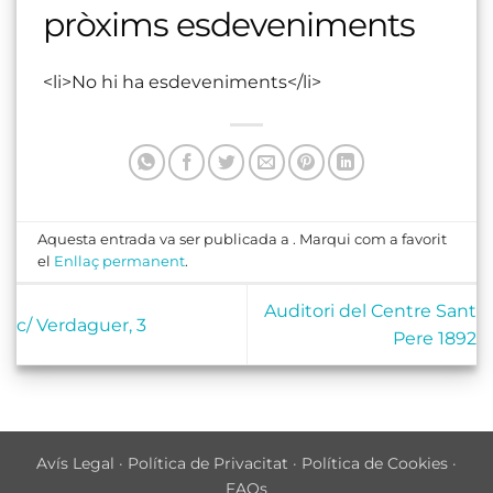
pròxims esdeveniments
<li>No hi ha esdeveniments</li>
Aquesta entrada va ser publicada a . Marqui com a favorit
el
Enllaç permanent
.
Auditori del Centre Sant
c/ Verdaguer, 3
Pere 1892
Avís Legal
·
Política de Privacitat
·
Política de Cookies
·
FAQs