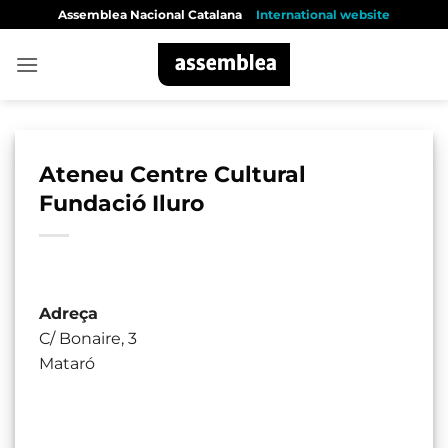
Skip
Assemblea Nacional Catalana
International website
to
content
Ateneu Centre Cultural
Fundació Iluro
Adreça
C/ Bonaire, 3
Mataró