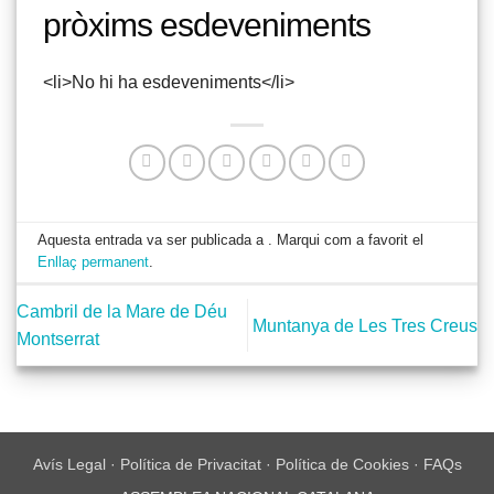
pròxims esdeveniments
<li>No hi ha esdeveniments</li>
Aquesta entrada va ser publicada a . Marqui com a favorit el
Enllaç permanent
.
Cambril de la Mare de Déu
Muntanya de Les Tres Creus
Montserrat
Avís Legal
·
Política de Privacitat
·
Política de Cookies
·
FAQs