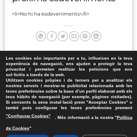
<li>No hi ha esdeveniments</li>
Aquesta entrada va ser publicada a . Marqui com a favorit
Les cookies són importants per a tu, influeixen en la teva
experiència de navegació, ens ajuden a protegir la teva
el
Enllaç permanent
.
privacitat i permeten realitzar les peticions que ens
sol·licitis a través de la web.
Auditori de Can Cortés
Centre Cívic
Utilitzem cookies pròpies i de tercers per a analitzar els
nostres serveis i mostrar-te publicitat relacionada amb les
teves preferències sobre la base d’un perfil elaborat amb els
teus hàbits de navegació (per exemple, pàgines visitades).
Si consents la seva instal·lació prem "Acceptar Cookies" o
també pots configurar les teves preferències prement
Avís Legal
·
Política de Privacitat
·
Política de Cookies
·
"Configurar Cookies"
. Més informació a la nostra "
Política
FAQs
de Cookies
"
ASSEMBLEA NACIONAL CATALANA
Carrer de la Marina, 315, 08025 Barcelona · 93 347 17 14