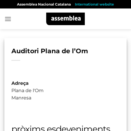
Skip
Assemblea Nacional Catalana
International website
to
content
Auditori Plana de l’Om
Adreça
Plana de l'Om
Manresa
pròxims esdeveniments