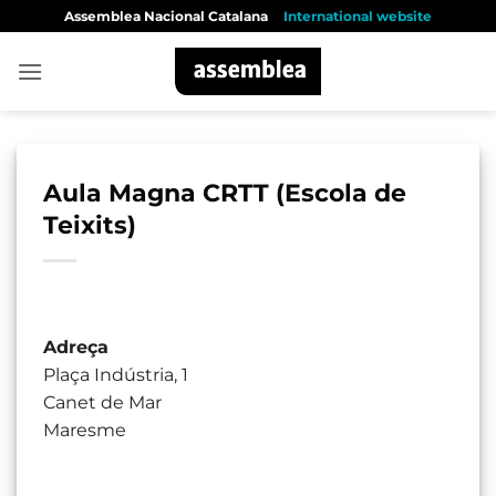
Skip
Assemblea Nacional Catalana
International website
to
content
Aula Magna CRTT (Escola de
Teixits)
Adreça
Plaça Indústria, 1
Canet de Mar
Maresme