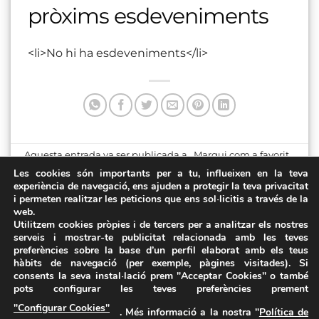
pròxims esdeveniments
<li>No hi ha esdeveniments</li>
Aquesta entrada va ser publicada a . Marqui com a favorit
el
Enllaç permanent
.
Les cookies són importants per a tu, influeixen en la teva
experiència de navegació, ens ajuden a protegir la teva privacitat
i permeten realitzar les peticions que ens sol·licitis a través de la
Centre Cívic i Cultural El
CMC La Unió
web.
Colomí
Utilitzem cookies pròpies i de tercers per a analitzar els nostres
serveis i mostrar-te publicitat relacionada amb les teves
preferències sobre la base d’un perfil elaborat amb els teus
hàbits de navegació (per exemple, pàgines visitades). Si
consents la seva instal·lació prem "Acceptar Cookies" o també
pots configurar les teves preferències prement
Avís Legal
·
Política de Privacitat
·
Política de Cookies
·
"Configurar Cookies"
. Més informació a la nostra "
Política de
FAQs