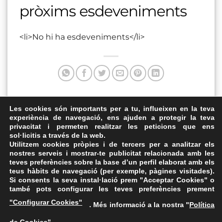
pròxims esdeveniments
<li>No hi ha esdeveniments</li>
Aquesta entrada va ser publicada a . Marqui com a favorit
Les cookies són importants per a tu, influeixen en la teva
experiència de navegació, ens ajuden a protegir la teva
el
Enllaç permanent
.
privacitat i permeten realitzar les peticions que ens
sol·licitis a través de la web.
Ateneu Juvenil
Camp dels Ninots
Utilitzem cookies pròpies i de tercers per a analitzar els
nostres serveis i mostrar-te publicitat relacionada amb les
teves preferències sobre la base d’un perfil elaborat amb els
teus hàbits de navegació (per exemple, pàgines visitades).
Si consents la seva instal·lació prem "Acceptar Cookies" o
també pots configurar les teves preferències prement
Avís Legal
·
Política de Privacitat
·
Política de Cookies
·
"Configurar Cookies"
. Més informació a la nostra "
Política
FAQs