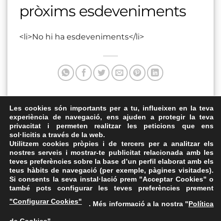
pròxims esdeveniments
<li>No hi ha esdeveniments</li>
Aquesta entrada va ser publicada a . Marqui com a favorit
Les cookies són importants per a tu, influeixen en la teva
experiència de navegació, ens ajuden a protegir la teva
el
Enllaç permanent
.
privacitat i permeten realitzar les peticions que ens
sol·licitis a través de la web.
Restaurant Barceloneta
Auditori del Vinseum
Utilitzem cookies pròpies i de tercers per a analitzar els
nostres serveis i mostrar-te publicitat relacionada amb les
teves preferències sobre la base d’un perfil elaborat amb els
teus hàbits de navegació (per exemple, pàgines visitades).
Si consents la seva instal·lació prem "Acceptar Cookies" o
també pots configurar les teves preferències prement
Avís Legal
·
Política de Privacitat
·
Política de Cookies
·
"Configurar Cookies"
. Més informació a la nostra "
Política
FAQs