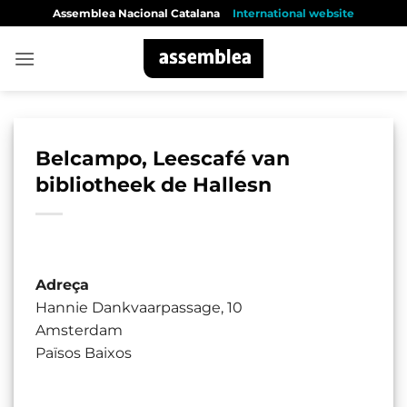
Skip
Assemblea Nacional Catalana
International website
to
content
Belcampo, Leescafé van
bibliotheek de Hallesn
Adreça
Hannie Dankvaarpassage, 10
Amsterdam
Països Baixos