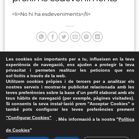
<li>No hi ha esdeveniments</li>
Aquesta entrada va ser publicada a . Marqui com a favorit
Les cookies són importants per a tu, influeixen en la teva
experiència de navegació, ens ajuden a protegir la teva
el
Enllaç permanent
.
privacitat i permeten realitzar les peticions que ens
sol·licitis a través de la web.
Casal Pere Quart
Auditori Caputxins
Utilitzem cookies pròpies i de tercers per a analitzar els
nostres serveis i mostrar-te publicitat relacionada amb les
teves preferències sobre la base d’un perfil elaborat amb els
teus hàbits de navegació (per exemple, pàgines visitades).
Si consents la seva instal·lació prem "Acceptar Cookies" o
també pots configurar les teves preferències prement
Avís Legal
·
Política de Privacitat
·
Política de Cookies
·
"Configurar Cookies"
. Més informació a la nostra "
Política
FAQs
de Cookies
"
ASSEMBLEA NACIONAL CATALANA
Carrer de la Marina, 315, 08025 Barcelona · 93 347 17 14