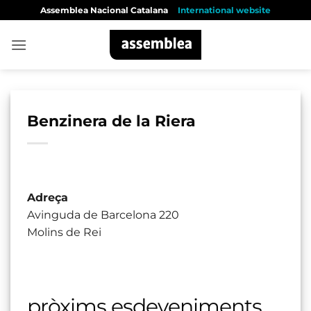
Skip
Assemblea Nacional Catalana
International website
to
content
Benzinera de la Riera
Adreça
Avinguda de Barcelona 220
Molins de Rei
pròxims esdeveniments