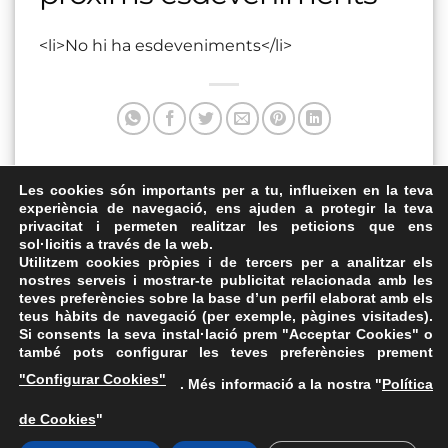
<li>No hi ha esdeveniments</li>
Aquesta entrada va ser publicada a . Marqui com a favorit
Les cookies són importants per a tu, influeixen en la teva
experiència de navegació, ens ajuden a protegir la teva
el
Enllaç permanent
.
privacitat i permeten realitzar les peticions que ens
sol·licitis a través de la web.
Espai Gatassa
Plaça Santa Anna
Utilitzem cookies pròpies i de tercers per a analitzar els
nostres serveis i mostrar-te publicitat relacionada amb les
teves preferències sobre la base d’un perfil elaborat amb els
teus hàbits de navegació (per exemple, pàgines visitades).
Si consents la seva instal·lació prem "Acceptar Cookies" o
també pots configurar les teves preferències prement
Avís Legal
·
Política de Privacitat
·
Política de Cookies
·
"Configurar Cookies"
. Més informació a la nostra "
Política
FAQs
de Cookies
"
ASSEMBLEA NACIONAL CATALANA
Carrer de la Marina, 315, 08025 Barcelona · 93 347 17 14