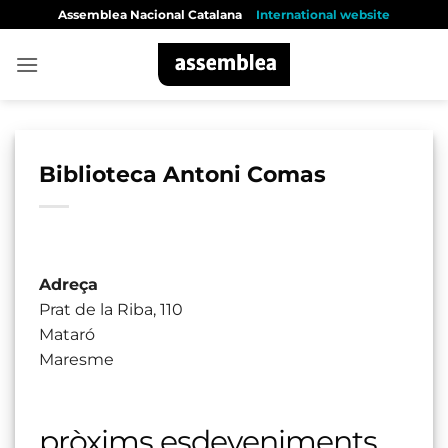
Skip
Assemblea Nacional Catalana
International website
to
content
Biblioteca Antoni Comas
Adreça
Prat de la Riba, 110
Mataró
Maresme
pròxims esdeveniments