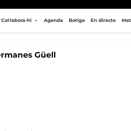
Col·labora-hi
Agenda
Botiga
En directe
Mat
ermanes Güell