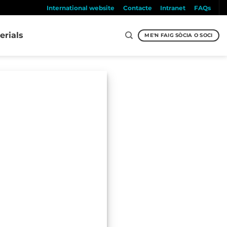
International website
Contacte
Intranet
FAQs
erials
ME'N FAIG SÒCIA O SOCI