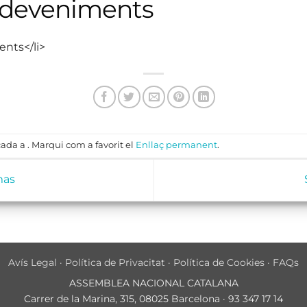
sdeveniments
ents</li>
ada a . Marqui com a favorit el
Enllaç permanent
.
mas
Avís Legal
·
Política de Privacitat
·
Política de Cookies
·
FAQs
ASSEMBLEA NACIONAL CATALANA
Carrer de la Marina, 315, 08025 Barcelona · 93 347 17 14