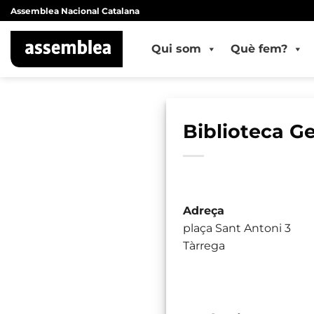
Skip
Assemblea Nacional Catalana
to
content
Qui som
Què fem?
Biblioteca G
Adreça
plaça Sant Antoni 3
Tàrrega