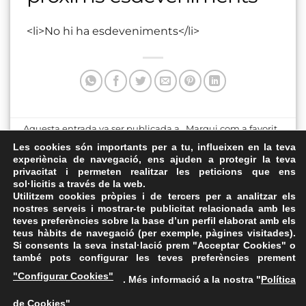
<li>No hi ha esdeveniments</li>
Aquesta entrada va ser publicada a . Marqui com a favorit
el
Enllaç permanent
.
Les cookies són importants per a tu, influeixen en la teva
experiència de navegació, ens ajuden a protegir la teva
privacitat i permeten realitzar les peticions que ens
Centre Cívic Casinet
Pavelló de Suècia
sol·licitis a través de la web.
d’Hostafrancs
Utilitzem cookies pròpies i de tercers per a analitzar els
nostres serveis i mostrar-te publicitat relacionada amb les
teves preferències sobre la base d’un perfil elaborat amb els
teus hàbits de navegació (per exemple, pàgines visitades).
Si consents la seva instal·lació prem "Acceptar Cookies" o
també pots configurar les teves preferències prement
Avís Legal
·
Política de Privacitat
·
Política de Cookies
·
"Configurar Cookies"
. Més informació a la nostra "
Política
FAQs
de Cookies
"
ASSEMBLEA NACIONAL CATALANA