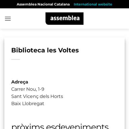
Skip
Assemblea Nacional Catalana
International website
to
content
Biblioteca les Voltes
Adreça
Carrer Nou, 1-9
Sant Vicenç dels Horts
Baix Llobregat
pròxims esdeveniments