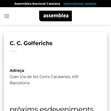
Skip
Assemblea Nacional Catalana
International website
to
content
C. C. Golferichs
Adreça
Gran Via de les Corts Catalanes, 491
Barcelona
pròxims esdeveniments