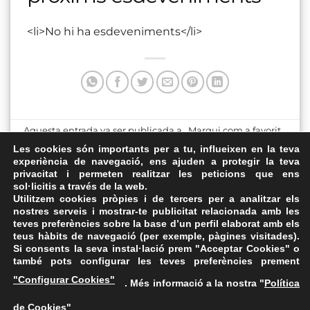
<li>No hi ha esdeveniments</li>
Aquesta entrada va ser publicada a . Marqui com a favorit
el
Enllaç permanent
.
Les cookies són importants per a tu, influeixen en la teva
experiència de navegació, ens ajuden a protegir la teva
privacitat i permeten realitzar les peticions que ens
Sala d’Actes del Castell de
Centre Cívic
sol·licitis a través de la web.
Pallejà
Utilitzem cookies pròpies i de tercers per a analitzar els
nostres serveis i mostrar-te publicitat relacionada amb les
teves preferències sobre la base d’un perfil elaborat amb els
teus hàbits de navegació (per exemple, pàgines visitades).
Si consents la seva instal·lació prem "Acceptar Cookies" o
també pots configurar les teves preferències prement
Avís Legal
·
Política de Privacitat
·
Política de Cookies
·
"Configurar Cookies"
. Més informació a la nostra "
Política
FAQs
de Cookies
"
ASSEMBLEA NACIONAL CATALANA