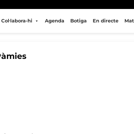
Col·labora-hi
Agenda
Botiga
En directe
Mat
 Pàmies