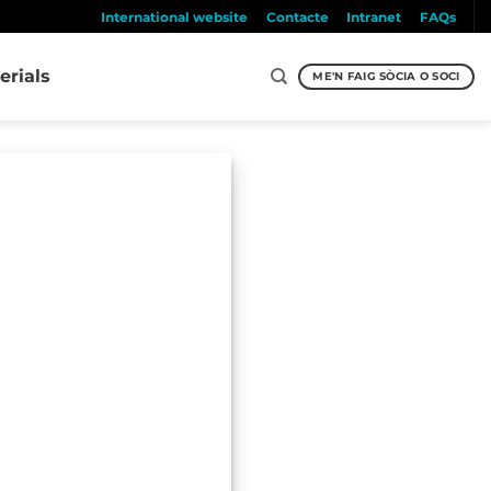
International website
Contacte
Intranet
FAQs
erials
ME'N FAIG SÒCIA O SOCI