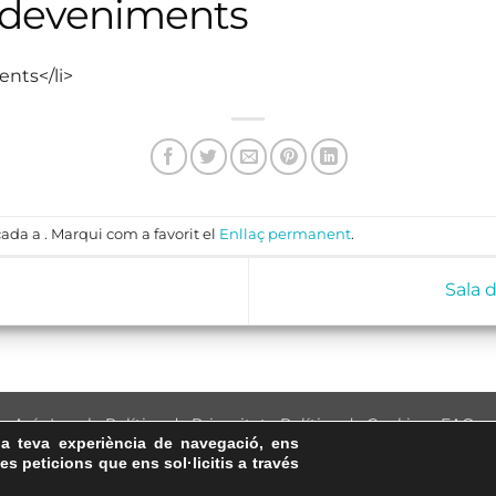
sdeveniments
ents</li>
ada a . Marqui com a favorit el
Enllaç permanent
.
Sala 
Avís Legal
·
Política de Privacitat
·
Política de Cookies
·
FAQs
la teva experiència de navegació, ens
ASSEMBLEA NACIONAL CATALANA
les peticions que ens sol·licitis a través
Carrer de la Marina, 315, 08025 Barcelona · 93 347 17 14