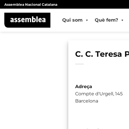
Skip
Assemblea Nacional Catalana
to
content
Qui som
Què fem?
C. C. Teresa
Adreça
Compte d'Urgell, 145
Barcelona