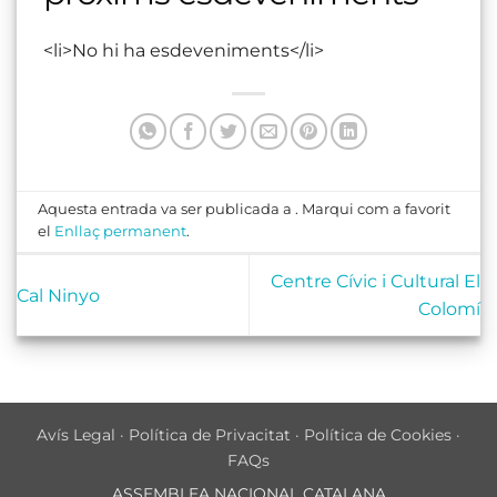
<li>No hi ha esdeveniments</li>
Aquesta entrada va ser publicada a . Marqui com a favorit
el
Enllaç permanent
.
Centre Cívic i Cultural El
Cal Ninyo
Colomí
Avís Legal
·
Política de Privacitat
·
Política de Cookies
·
FAQs
ASSEMBLEA NACIONAL CATALANA