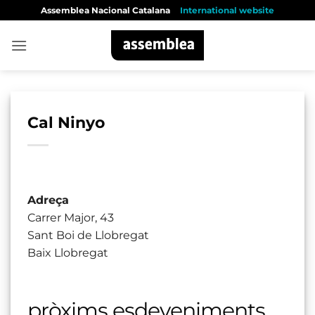
Skip
Assemblea Nacional Catalana
International website
to
content
Cal Ninyo
Adreça
Carrer Major, 43
Sant Boi de Llobregat
Baix Llobregat
pròxims esdeveniments