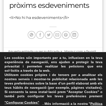
pròxims esdeveniments
<li>No hi ha esdeveniments</li>
Aquesta entrada va ser publicada a . Marqui com a favorit
el
Enllaç permanent
.
Les cookies són importants per a tu, influeixen en la teva
experiència de navegació, ens ajuden a protegir la teva
privacitat i permeten realitzar les peticions que ens
Plaça del Mercat de
Parada de l’Àngel
sol·licitis a través de la web.
Sabadell
Utilitzem cookies pròpies i de tercers per a analitzar els
nostres serveis i mostrar-te publicitat relacionada amb les
teves preferències sobre la base d’un perfil elaborat amb els
teus hàbits de navegació (per exemple, pàgines visitades).
Si consents la seva instal·lació prem "Acceptar Cookies" o
també pots configurar les teves preferències prement
Avís Legal
·
Política de Privacitat
·
Política de Cookies
·
"Configurar Cookies"
. Més informació a la nostra "
Política
FAQs