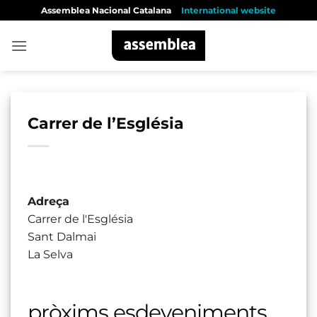
Skip
Assemblea Nacional Catalana
International website
to
content
Carrer de l’Església
Adreça
Carrer de l'Església
Sant Dalmai
La Selva
pròxims esdeveniments