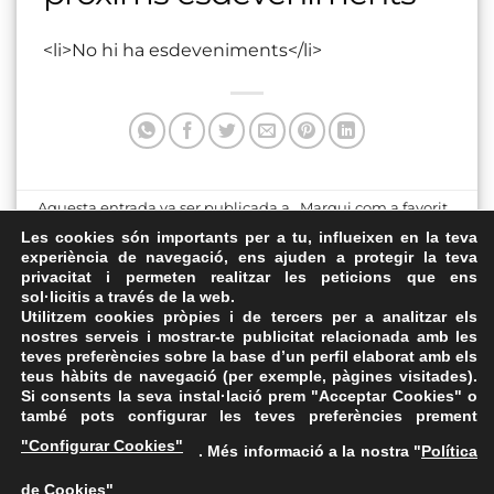
<li>No hi ha esdeveniments</li>
Aquesta entrada va ser publicada a . Marqui com a favorit
el
Enllaç permanent
.
Les cookies són importants per a tu, influeixen en la teva
experiència de navegació, ens ajuden a protegir la teva
privacitat i permeten realitzar les peticions que ens
Punt de sortida, Parc de la
Jutjat Nou
sol·licitis a través de la web.
Riera
Utilitzem cookies pròpies i de tercers per a analitzar els
nostres serveis i mostrar-te publicitat relacionada amb les
teves preferències sobre la base d’un perfil elaborat amb els
teus hàbits de navegació (per exemple, pàgines visitades).
Si consents la seva instal·lació prem "Acceptar Cookies" o
també pots configurar les teves preferències prement
Avís Legal
·
Política de Privacitat
·
Política de Cookies
·
"Configurar Cookies"
. Més informació a la nostra "
Política
FAQs
de Cookies
"
ASSEMBLEA NACIONAL CATALANA