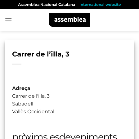
Skip
Assemblea Nacional Catalana
International website
to
content
Carrer de l’illa, 3
Adreça
Carrer de l'illa, 3
Sabadell
Vallès Occidental
pròxims esdeveniments