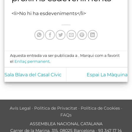
<li>No hi ha esdeveniments</li>
Aquesta entrada va ser publicada a . Marqui com a favorit
el
Enllaç permanent
.
Sala Blava del Casal Cívic
Espai La Màquina
Avís Legal
·
Política de Privacitat
·
Política de Cookies
·
FAQs
ASSEMBLEA NACIONAL CATALANA
Carrer de la Marina, 315, 08025 Barcelona · 93 347 17 14