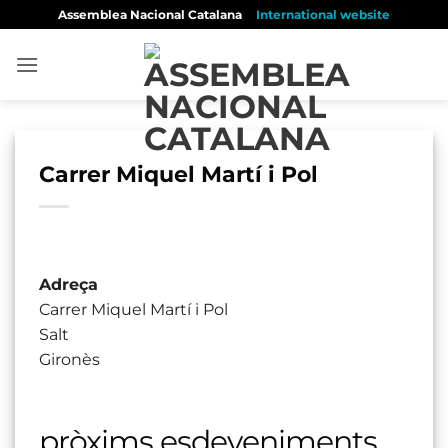
Skip
Assemblea Nacional Catalana
International website
to
content
Carrer Miquel Martí i Pol
Adreça
Carrer Miquel Martí i Pol
Salt
Gironès
pròxims esdeveniments