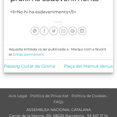
<li>No hi ha esdeveniments</li>
Aquesta entrada va ser publicada a . Marqui com a favorit
el
Enllaç permanent
.
Passeig Ciutat de Girona
Plaça del Mamut Venux
Avís Legal
·
Política de Privacitat
·
Política de Cookies
·
FAQs
ASSEMBLEA NACIONAL CATALANA
Carrer de la Marina, 315, 08025 Barcelona · 93 347 17 14